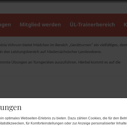
gsturnen
ngen
Mitglied werden
ÜL-Trainerbereich
K
nen
nia Vöhrum bietet Mädchen im Bereich „Gerätturnen“ ein vielfältiges, dem
in den Leistungsbereich auf Niedersächsischer Landesebene.
bestimmte Übungen an Turngeräten auszuführen. Hierbei kommt es auf die
lungen
n optimales Webseiten-Erlebnis zu bieten. Dazu zählen Cookies, die für den Betri
tatistikzwecken, für Komforteinstellungen oder zur Anzeige personalisierter Inhalt