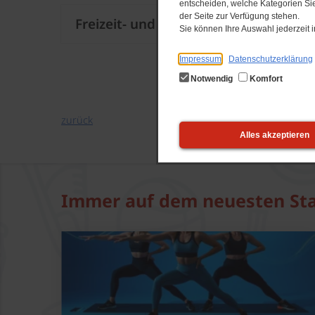
entscheiden, welche Kategorien Sie
der Seite zur Verfügung stehen.
Freizeit- und Leistungsgruppe
Sie können Ihre Auswahl jederzeit
Impressum
Datenschutzerklärung
4-9 Jahre/ P5:
Notwendig
Komfort
zurück
Alles akzeptieren
9-14Jahre/ P6-9 & LK2:
Immer auf dem neuesten St
12 Jahre und älter7 LK4: