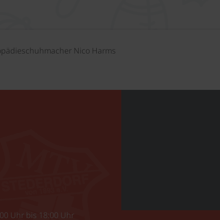
thopädieschuhmacher Nico Harms
00 Uhr bis 18:00 Uhr