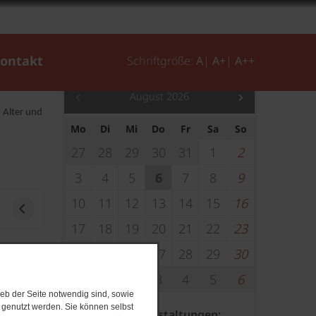
Veranstaltungen
ontakt
Schriftgröße:
A
|
A+
|
A++
August 2026
 Alter und
Mo
Di
Mi
Do
Fr
Sa
So
27
28
29
30
31
1
2
3
4
5
6
7
8
9
10
11
12
13
14
15
16
17
18
19
20
21
22
23
24
25
26
27
28
29
30
31
1
2
3
4
5
6
eb der Seite notwendig sind, sowie
e genutzt werden. Sie können selbst
Nächste Veranstaltungen: